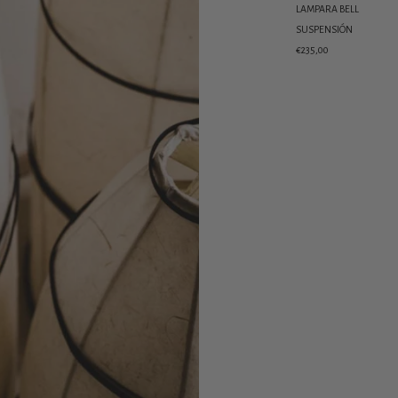
LAMPARA BELL
SUSPENSIÓN
€235,00
Añadir
un
producto
a
la
cesta