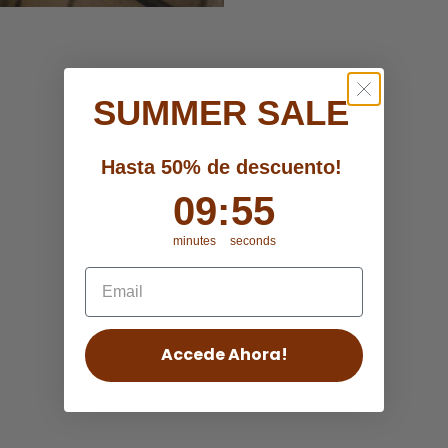
SUMMER SALE
Hasta 50% de descuento!
9
09
:
:
Countdown ends in:
54
54
minutes
seconds
Accede Ahora!