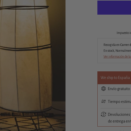
Impuesto i
Recogida en
Carrer 
En stock, Normalmente
Ver información de la
We ship to España
Envío gratuito
Tiempo estima
Devoluciones y
de entrega en 