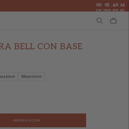
00
05
46
21
:
:
:
DAY
HOUR
MIN
SEC
A BELL CON BASE
tura 90cm
Altura 120cm
AÑADIR A LA CESTA