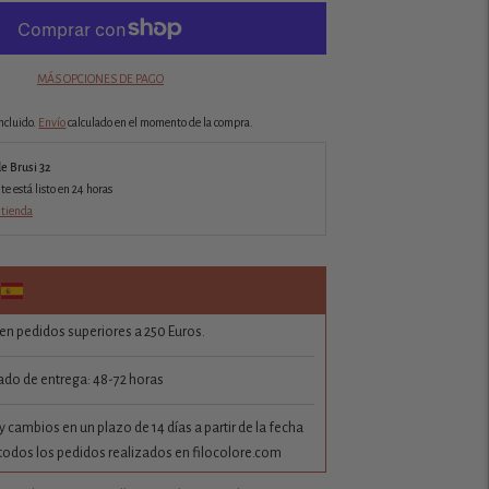
MÁS OPCIONES DE PAGO
ncluido.
Envío
calculado en el momento de la compra.
de Brusi 32
 está listo en 24 horas
 tienda
 en pedidos superiores a 250 Euros.
do de entrega: 48-72 horas
 cambios en un plazo de 14 días a partir de la fecha
todos los pedidos realizados en filocolore.com