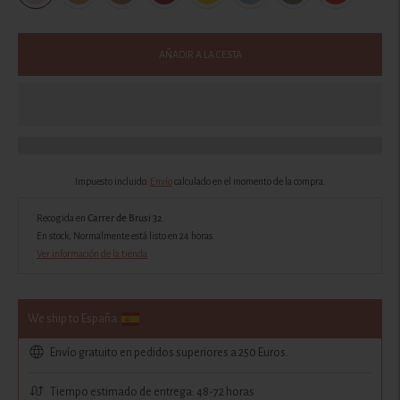
AÑADIR A LA CESTA
Impuesto incluido.
Envío
calculado en el momento de la compra.
Recogida en
Carrer de Brusi 32
En stock, Normalmente está listo en 24 horas
Ver información de la tienda
We ship to España
Envío gratuito en pedidos superiores a 250 Euros.
Tiempo estimado de entrega: 48-72 horas