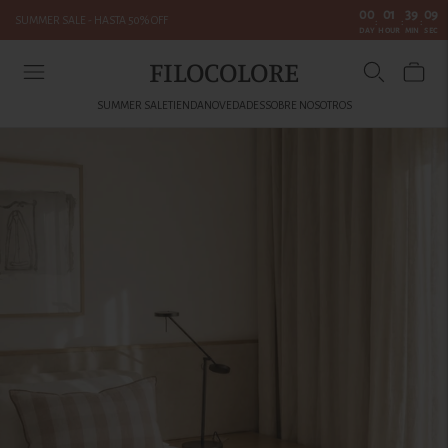
00
01
39
09
SUMMER SALE - HASTA 50% OFF
:
:
:
DAY
HOUR
MIN
SEC
FILOCOLORE
SUMMER SALE
TIENDA
NOVEDADES
SOBRE NOSOTROS