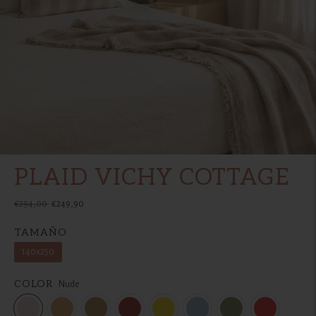
PLAID VICHY COTTAGE
Precio
€294,00
€249,90
normal
TAMAÑO
140x250
COLOR
Nude