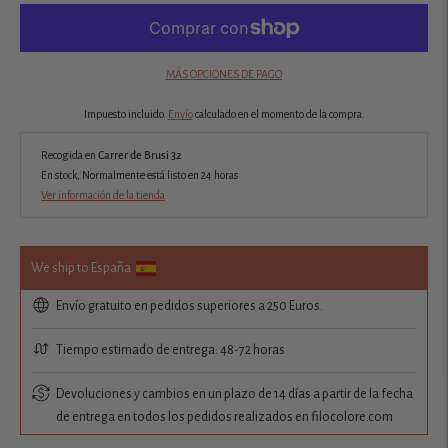
MÁS OPCIONES DE PAGO
Impuesto incluido.
Envío
calculado en el momento de la compra.
Recogida en
Carrer de Brusi 32
En stock, Normalmente está listo en 24 horas
Ver información de la tienda
We ship to España
Envío gratuito en pedidos superiores a 250 Euros.
Tiempo estimado de entrega: 48-72 horas
Devoluciones y cambios en un plazo de 14 días a partir de la fecha
de entrega en todos los pedidos realizados en filocolore.com