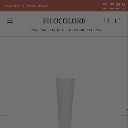
00
00
34
25
SUMMER SALE - HASTA 50% OFF
:
:
:
DAY
HOUR
MIN
SEC
FILOCOLORE
SUMMER SALE
TIENDA
NOVEDADES
SOBRE NOSOTROS