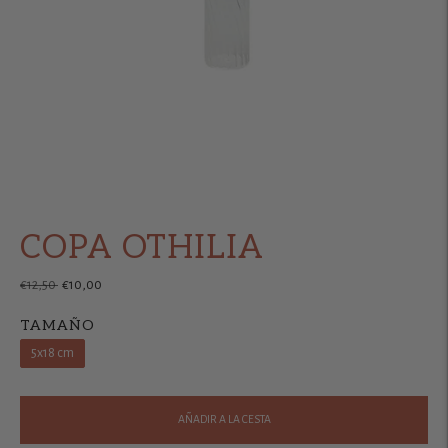
COPA OTHILIA
Precio
€12,50
€10,00
normal
TAMAÑO
5x18 cm
AÑADIR A LA CESTA