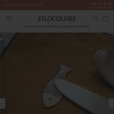
00
01
57
05
SUMMER SALE - HASTA 50% OFF
:
:
:
DAY
HOUR
MIN
SEC
FILOCOLORE
SUMMER SALE
TIENDA
NOVEDADES
SOBRE NOSOTROS