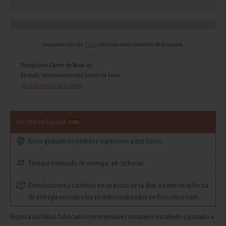
Impuesto incluido.
Envío
calculado en el momento de la compra.
Recogida en
Carrer de Brusi 32
En stock, Normalmente está listo en 24 horas
Ver información de la tienda
We ship to España
Envío gratuito en pedidos superiores a 250 Euros.
Tiempo estimado de entrega: 48-72 horas
Devoluciones y cambios en un plazo de 14 días a partir de la fecha
de entrega en todos los pedidos realizados en filocolore.com
Reposa cuchillos fabricado con materiales naturales esculpido y pintado a