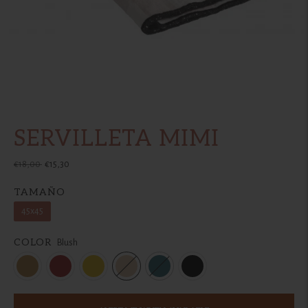
SERVILLETA MIMI
Precio
€18,00
€15,30
normal
TAMAÑO
45x45
COLOR
Blush