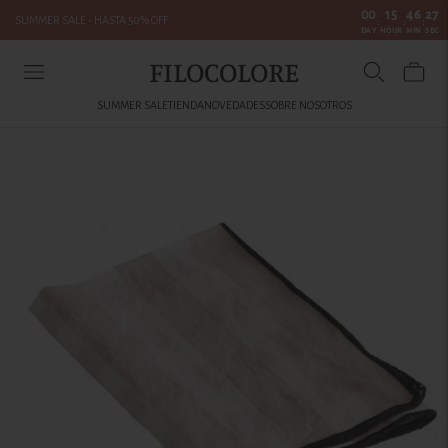
00
15
46
27
SUMMER SALE - HASTA 50% OFF
:
:
:
DAY
HOUR
MIN
SEC
FILOCOLORE
SUMMER SALE
TIENDA
NOVEDADES
SOBRE NOSOTROS