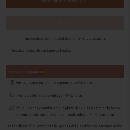
ALERT ME WHEN AVAILABLE
AGOTADO
Impuesto incluido.
Envío
calculado en el momento de la compra.
Recogida no disponible en
Carrer de Brusi 32
We ship to España
Envío gratuito en pedidos superiores a 250 Euros.
Tiempo estimado de entrega: 48-72 horas
Devoluciones y cambios en un plazo de 14 días a partir de la fecha
de entrega en todos los pedidos realizados en filocolore.com
Las servilletas Mimi combinan la ligereza del algodón con la textura noble