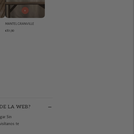
+
MANTEL GRANVILLE
€81,90
 DE LA WEB?
gar. Sin
isítanos: te