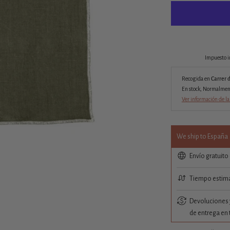
Impuesto i
Recogida en
Carrer 
En stock, Normalmente
Ver información de la
We ship to España
Envío gratuito
Tiempo estima
Devoluciones y
de entrega en 