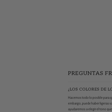
PREGUNTAS F
¿LOS COLORES DE L
Hacemos todo lo posible para que
embargo, puede haber ligeras vari
ayudaremos a elegir el tono que 