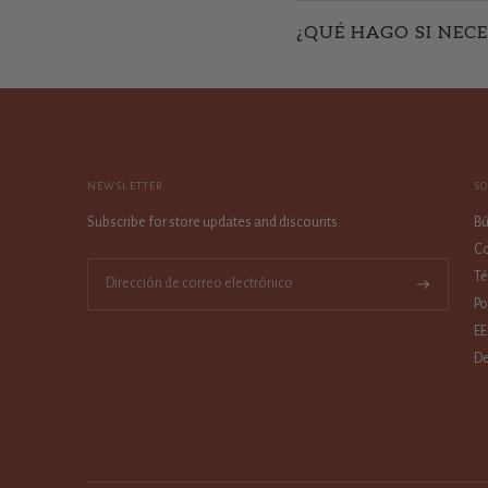
¿QUÉ HAGO SI NECE
NEWSLETTER
S
Subscribe for store updates and discounts.
B
Co
Té
Suscríbase
Po
a
EE
De