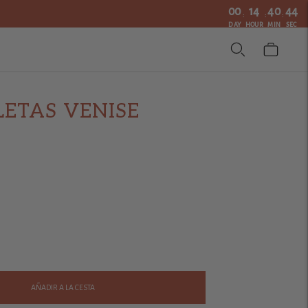
00
14
40
43
:
:
:
DAY
HOUR
MIN
SEC
LETAS VENISE
AÑADIR A LA CESTA