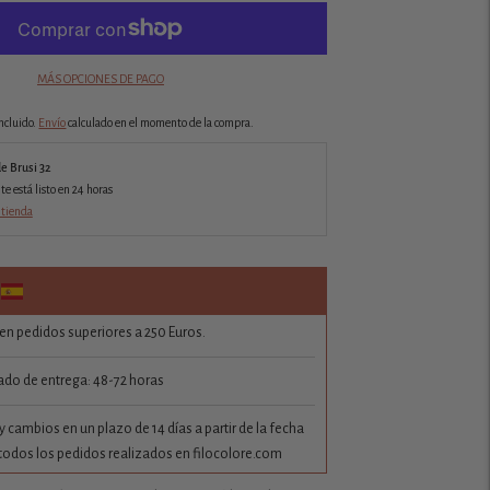
MÁS OPCIONES DE PAGO
ncluido.
Envío
calculado en el momento de la compra.
de Brusi 32
 está listo en 24 horas
 tienda
 en pedidos superiores a 250 Euros.
do de entrega: 48-72 horas
 cambios en un plazo de 14 días a partir de la fecha
todos los pedidos realizados en filocolore.com