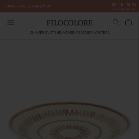
00
16
14
39
SUMMER SALE - HASTA 50% OFF
:
:
:
DAY
HOUR
MIN
SEC
FILOCOLORE
SUMMER SALE
TIENDA
NOVEDADES
SOBRE NOSOTROS