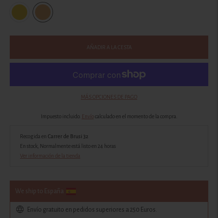
AÑADIR A LA CESTA
MÁS OPCIONES DE PAGO
Impuesto incluido.
Envío
calculado en el momento de la compra.
Recogida en
Carrer de Brusi 32
En stock, Normalmente está listo en 24 horas
Ver información de la tienda
We ship to España
Envío gratuito en pedidos superiores a 250 Euros.