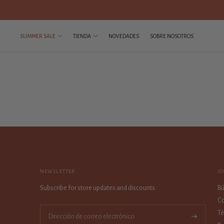
SUMMER SALE
TIENDA
NOVEDADES
SOBRE NOSOTROS
NEWSLETTER
S
Subscribe for store updates and discounts.
B
Co
Té
Suscríbase