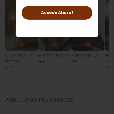
Accede Ahora!
Accede Ahora!
+
+
+
FUNDA NORDICA LINO
COURTEPANE PIE DE CAMA
NÓRDICA SANDHILLS
FUNDA 
FILOCOLORE
€305,00
€268,00
SELEN
€74,50
€245,0
Añadir
un
producto
a
la
PREGUNTAS FREQUENTES
cesta