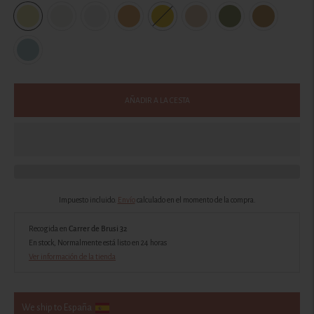
AÑADIR A LA CESTA
Impuesto incluido.
Envío
calculado en el momento de la compra.
Recogida en
Carrer de Brusi 32
En stock, Normalmente está listo en 24 horas
Ver información de la tienda
We ship to España