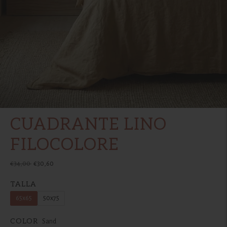
CUADRANTE LINO
FILOCOLORE
Precio
€34,00
€30,60
normal
TALLA
65x65
50x75
COLOR
Sand