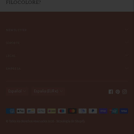
FILOCOLORE?
NEWSLETTER
SOPORTE
LEGAL
EMPRESA
idioma
moneda
Español
España (EUR €)
Métodos
de
© Todos los derechos reservados 2026 ·
Tecnología de Shopify
pago
aceptados