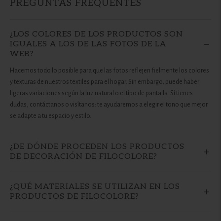
PREGUNTAS FREQUENTES
cesta
¿LOS COLORES DE LOS PRODUCTOS SON
IGUALES A LOS DE LAS FOTOS DE LA
WEB?
Hacemos todo lo posible para que las fotos reflejen fielmente los colores
y texturas de nuestros textiles para el hogar. Sin embargo, puede haber
ligeras variaciones según la luz natural o el tipo de pantalla. Si tienes
dudas, contáctanos o visítanos: te ayudaremos a elegir el tono que mejor
se adapte a tu espacio y estilo.
¿DE DÓNDE PROCEDEN LOS PRODUCTOS
DE DECORACIÓN DE FILOCOLORE?
¿QUÉ MATERIALES SE UTILIZAN EN LOS
PRODUCTOS DE FILOCOLORE?