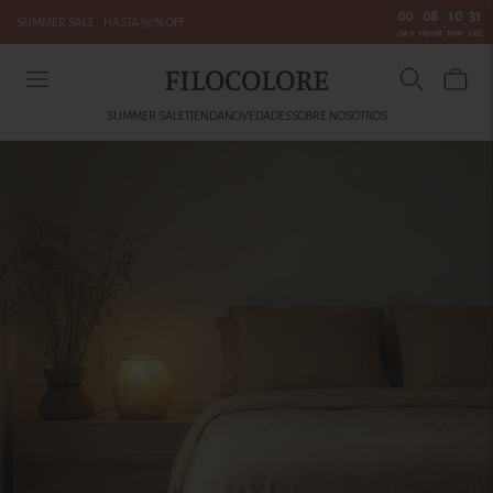
00
08
10
31
SUMMER SALE - HASTA 50% OFF
:
:
:
DAY
HOUR
MIN
SEC
FILOCOLORE
SUMMER SALE
TIENDA
NOVEDADES
SOBRE NOSOTROS