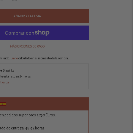
AÑADIR A LA CESTA
MÁS OPCIONES DE PAGO
ncluido.
Envío
calculado en el momento de la compra.
de Brusi 32
 está listo en 24 horas
 tienda
 en pedidos superiores a 250 Euros.
do de entrega: 48-72 horas