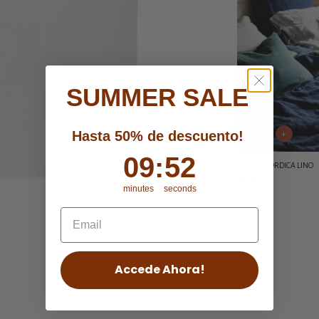
SUMMER SALE
Hasta 50% de descuento!
+
9
09
:
:
Countdown ends in:
51
51
FUNDA NORDICA LINO
SELENA
minutes
seconds
€245,00
Añadir
un
producto
a
Accede Ahora!
la
cesta