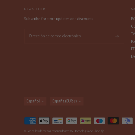
NEWSLETTER
S
Subscribe for store updates and discounts.
B
Co
Té
Suscríbase
Po
a
EE
De
idioma
moneda
Español
España (EUR €)
Métodos
de
© Todos los derechos reservados 2026 ·
Tecnología de Shopify
pago