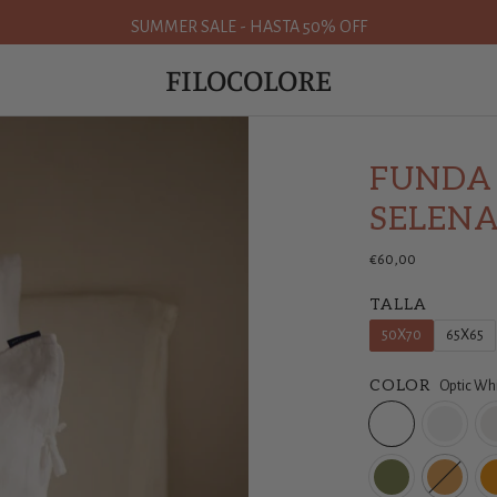
SUMMER SALE - HASTA 50% OFF
FILOCOLORE
FUNDA
SELEN
€60,00
TALLA
50X70
65X65
COLOR
Optic Wh