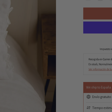
Impuesto i
Recogida en
Carrer 
En stock, Normalmente
Ver información de la
We ship to España
Envío gratuito
Tiempo estima