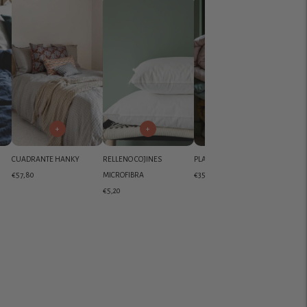
+
+
+
CUADRANTE HANKY
RELLENO COJINES
PLAID ACOLCHADO SELENA
€57,80
MICROFIBRA
€355,00
€5,20