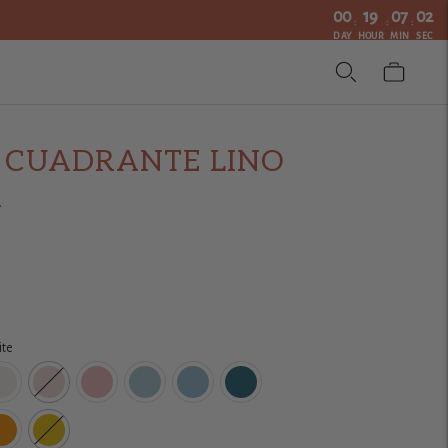
00
19
07
01
:
:
:
DAY
HOUR
MIN
SEC
 CUADRANTE LINO
A
ite