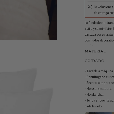
Devoluciones y
de entrega en 
La funda de cuadrant
estilo y savoir-fair
destaca por su textu
con nudos decorativo
carácter.
MATERIAL
Tintada en prenda en
CUIDADO
naturales cultivadas 
ligeras irregularidade
'- Lavable a máquina 
Perfecta para combin
- Centrifugado ajust
de almohada cuadrante
- Secar al aire para co
aportando ese toque 
- No usar secadora.
- No planchar.
- Tenga en cuenta qu
cada lavado.