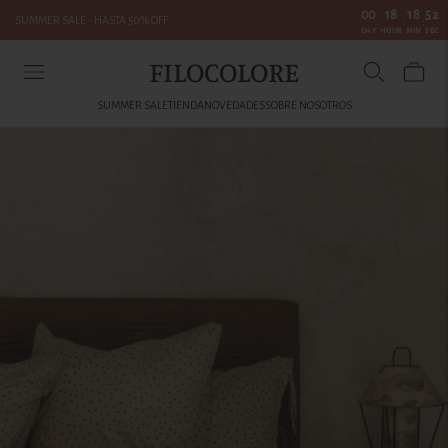
00
18
18
52
SUMMER SALE - HASTA 50% OFF
:
:
:
DAY
HOUR
MIN
SEC
FILOCOLORE
SUMMER SALE
TIENDA
NOVEDADES
SOBRE NOSOTROS