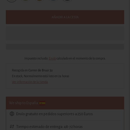
AÑADIR A LA CESTA
Impuesto incluido.
Envío
calculado en el momento de la compra.
Recogida en
Carrer de Brusi 32
En stock, Normalmente está listo en 24 horas
Ver información de la tienda
We ship to España
Envío gratuito en pedidos superiores a 250 Euros.
Tiempo estimado de entrega: 48-72 horas