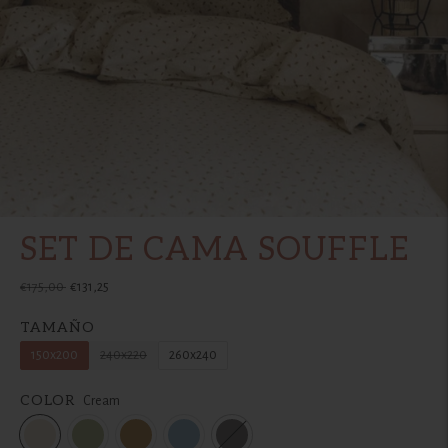
SET DE CAMA SOUFFLE
Precio
€175,00
€131,25
normal
TAMAÑO
150x200
240x220
260x240
COLOR
Cream