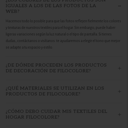
¿LOS COLORES DE LOS PRODUCTOS SON
IGUALES A LOS DE LAS FOTOS DE LA
WEB?
Hacemos todo lo posible para que las fotos reflejen fielmente los colores
y texturas de nuestros textiles para el hogar. Sin embargo, puede haber
ligeras variaciones según la luz natural o el tipo de pantalla. Si tienes
dudas, contáctanos o visítanos: te ayudaremos a elegir el tono que mejor
se adapte a tu espacio y estilo.
¿DE DÓNDE PROCEDEN LOS PRODUCTOS
DE DECORACIÓN DE FILOCOLORE?
¿QUÉ MATERIALES SE UTILIZAN EN LOS
PRODUCTOS DE FILOCOLORE?
¿CÓMO DEBO CUIDAR MIS TEXTILES DEL
HOGAR FILOCOLORE?