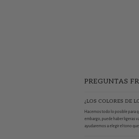
PREGUNTAS F
¿LOS COLORES DE L
Hacemos todo lo posible para que
embargo, puede haber ligeras vari
ayudaremos a elegir el tono que 