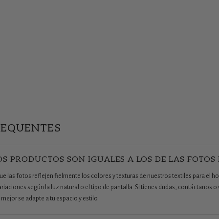
REQUENTES
OS PRODUCTOS SON IGUALES A LOS DE LAS FOTOS
 las fotos reflejen fielmente los colores y texturas de nuestros textiles para el ho
aciones según la luz natural o el tipo de pantalla. Si tienes dudas, contáctanos o v
mejor se adapte a tu espacio y estilo.