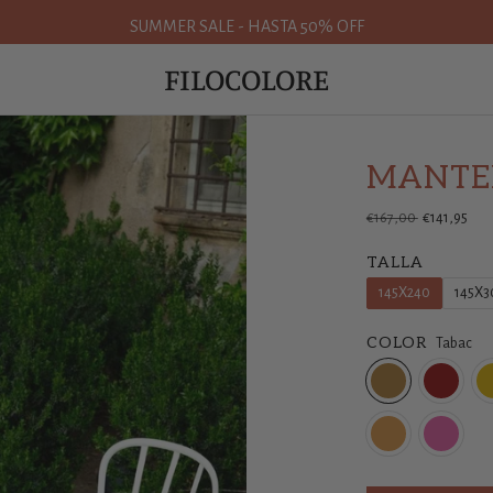
SUMMER SALE - HASTA 50% OFF
FILOCOLORE
MANTE
Precio
€167,00
€141,95
normal
TALLA
145X240
145X3
COLOR
Tabac