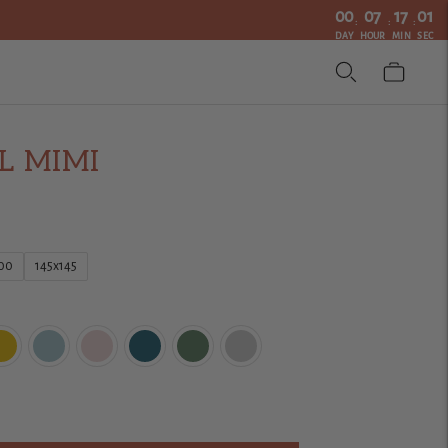
00
07
16
59
:
:
:
DAY
HOUR
MIN
SEC
L MIMI
00
145x145