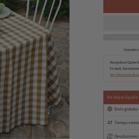
Impuesto i
Recogida en
Carrer 
En stock, Normalmente
Ver información de la
We ship to España
Envío gratuito
Tiempo estima
Devoluciones y