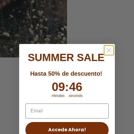
SUMMER SALE
Hasta 50% de descuento!
9
09
:
:
Countdown ends in:
45
45
minutes
seconds
Accede Ahora!