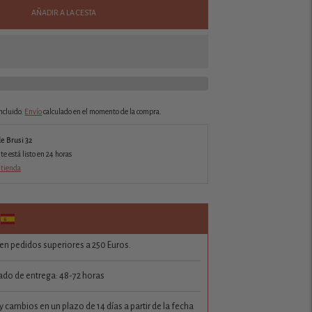
AÑADIR A LA CESTA
ncluido.
Envío
calculado en el momento de la compra.
de Brusi 32
 está listo en 24 horas
 tienda
 en pedidos superiores a 250 Euros.
do de entrega: 48-72 horas
 cambios en un plazo de 14 días a partir de la fecha