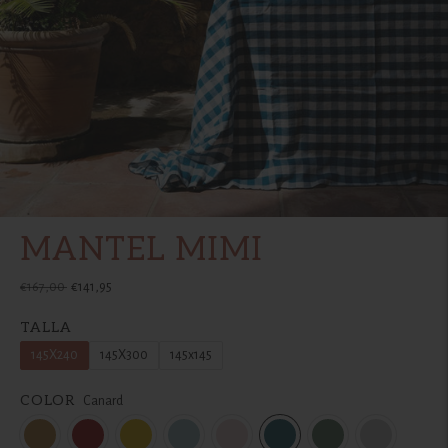
MANTEL MIMI
Precio
€167,00
€141,95
normal
TALLA
145X240
145X300
145x145
COLOR
Canard