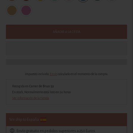
AÑADIR A LA CESTA
Impuesto incluido.
Envío
calculado en el momento de la compra.
Recogida en
Carrer de Brusi 32
En stock, Normalmente está listo en 24 horas
Ver información de la tienda
We ship to España
Envío gratuito en pedidos superiores a 250 Euros.