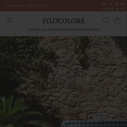
00
12
56
02
SUMMER SALE - HASTA 50% OFF
:
:
:
DAY
HOUR
MIN
SEC
FILOCOLORE
SUMMER SALE
TIENDA
NOVEDADES
SOBRE NOSOTROS