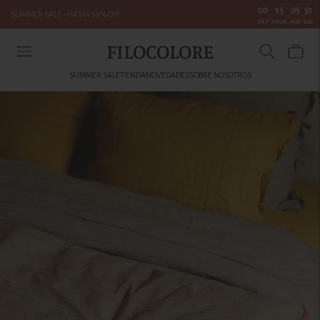
00
15
05
50
SUMMER SALE - HASTA 50% OFF
:
:
:
DAY
HOUR
MIN
SEC
FILOCOLORE
SUMMER SALE
TIENDA
NOVEDADES
SOBRE NOSOTROS