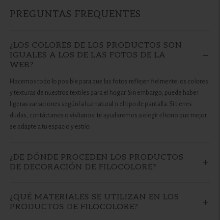
la
PREGUNTAS FREQUENTES
cesta
¿LOS COLORES DE LOS PRODUCTOS SON
IGUALES A LOS DE LAS FOTOS DE LA
WEB?
Hacemos todo lo posible para que las fotos reflejen fielmente los colores
y texturas de nuestros textiles para el hogar. Sin embargo, puede haber
ligeras variaciones según la luz natural o el tipo de pantalla. Si tienes
dudas, contáctanos o visítanos: te ayudaremos a elegir el tono que mejor
se adapte a tu espacio y estilo.
¿DE DÓNDE PROCEDEN LOS PRODUCTOS
DE DECORACIÓN DE FILOCOLORE?
¿QUÉ MATERIALES SE UTILIZAN EN LOS
PRODUCTOS DE FILOCOLORE?