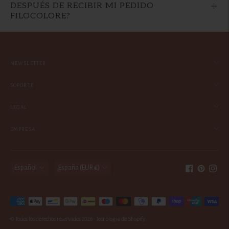
DESPUÉS DE RECIBIR MI PEDIDO
FILOCOLORE?
NEWSLETTER
SOPORTE
LEGAL
EMPRESA
idioma
moneda
Español
España (EUR €)
Métodos
de
© Todos los derechos reservados 2026 ·
Tecnología de Shopify
pago