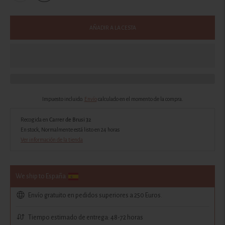
AÑADIR A LA CESTA
Impuesto incluido.
Envío
calculado en el momento de la compra.
Recogida en
Carrer de Brusi 32
En stock, Normalmente está listo en 24 horas
Ver información de la tienda
We ship to España
Envío gratuito en pedidos superiores a 250 Euros.
Tiempo estimado de entrega: 48-72 horas