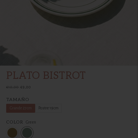
PLATO BISTROT
Precio
€10,00
€9,00
normal
TAMAÑO
Grande 27cm
Postre 19cm
COLOR
Green