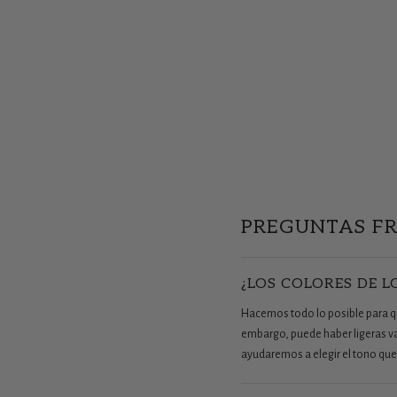
PREGUNTAS F
¿LOS COLORES DE L
Hacemos todo lo posible para que
embargo, puede haber ligeras vari
ayudaremos a elegir el tono que 