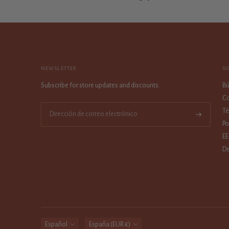
NEWSLETTER
S
Subscribe for store updates and discounts.
B
Co
Té
Suscríbase
Po
a
EE
De
idioma
moneda
Español
España (EUR €)