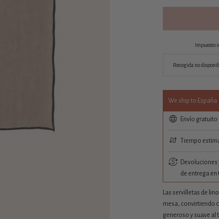
Impuesto i
Recogida no disponi
We ship to España
Envío gratuito
Tiempo estima
Devoluciones y
de entrega en 
Las servilletas de lin
mesa, convirtiendo c
generoso y suave al t