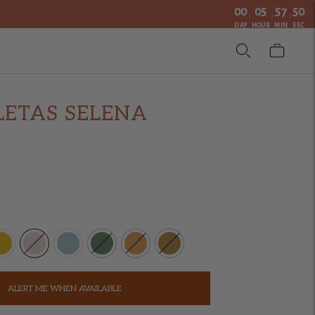
00
05
57
49
:
:
:
DAY
HOUR
MIN
SEC
LETAS SELENA
ALERT ME WHEN AVAILABLE