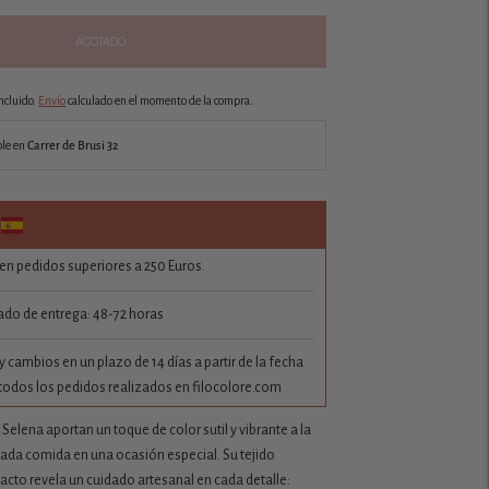
AGOTADO
ncluido.
Envío
calculado en el momento de la compra.
ble en
Carrer de Brusi 32
 en pedidos superiores a 250 Euros.
do de entrega: 48-72 horas
 cambios en un plazo de 14 días a partir de la fecha
todos los pedidos realizados en filocolore.com
o Selena aportan un toque de color sutil y vibrante a la
ada comida en una ocasión especial. Su tejido
acto revela un cuidado artesanal en cada detalle: