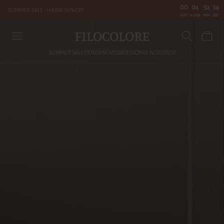
00
04
52
33
SUMMER SALE - HASTA 50% OFF
:
:
:
DAY
HOUR
MIN
SEC
FILOCOLORE
SUMMER SALE
TIENDA
NOVEDADES
SOBRE NOSOTROS