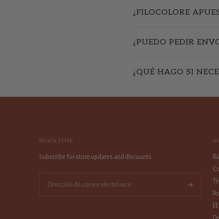
¿FILOCOLORE APUE
¿PUEDO PEDIR ENV
¿QUÉ HAGO SI NECE
NEWSLETTER
S
Subscribe for store updates and discounts.
B
Co
Té
Suscríbase
Po
a
EE
De