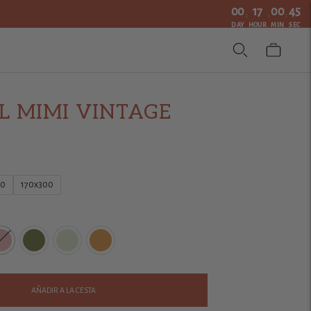
00
17
00
44
:
:
:
DAY
HOUR
MIN
SEC
 MIMI VINTAGE
40
170x300
AÑADIR A LA CESTA