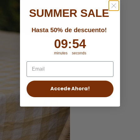
SUMMER SALE
Hasta 50% de descuento!
9
09
:
:
Countdown ends in:
52
52
minutes
seconds
Accede Ahora!