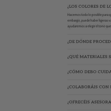
¿LOS COLORES DE L
Hacemos todo lo posible para que
embargo, puede haber ligeras vari
ayudaremos a elegir el tono que 
¿DE DÓNDE PROCED
¿QUÉ MATERIALES 
¿CÓMO DEBO CUIDA
¿COLABORÁIS CON 
¿OFRECÉIS ASESOR