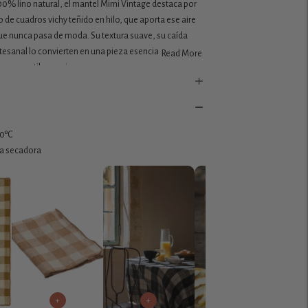
00% lino natural
, el mantel Mimi Vintage destaca por
 de cuadros vichy
teñido en hilo, que aporta ese aire
que nunca pasa de moda. Su
textura suave
, su caída
artesanal lo convierten en una pieza esencial dentro de
Read More
no
con estilo propio.
ciones de mesa informales
, este mantel viste cocinas
 urbanos con un toque de autenticidad y calidez. Una
quienes valoran
textiles de alta calidad
, con un diseño
40ºC
te gusto por los detalles y la belleza sencilla.
la secadora
+
+
+