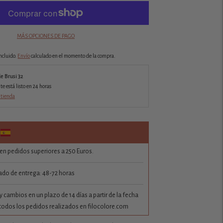
MÁS OPCIONES DE PAGO
ncluido.
Envío
calculado en el momento de la compra.
de Brusi 32
 está listo en 24 horas
 tienda
 en pedidos superiores a 250 Euros.
do de entrega: 48-72 horas
 cambios en un plazo de 14 días a partir de la fecha
todos los pedidos realizados en filocolore.com