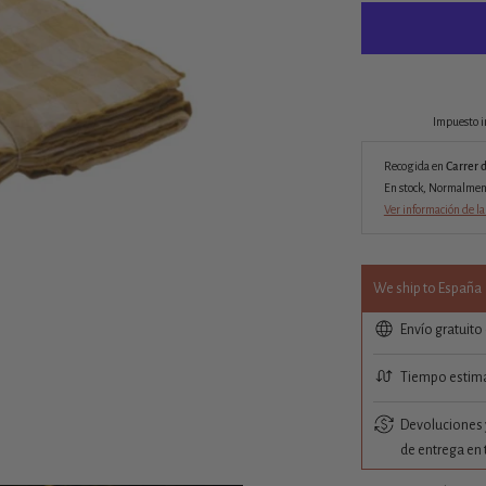
Impuesto i
Recogida en
Carrer 
En stock, Normalmente
Ver información de la
We ship to España
Envío gratuito
Tiempo estima
Devoluciones y
de entrega en 