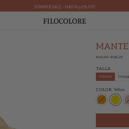
SUMMER SALE - HASTA 50% OFF
FILOCOLORE
MANTEL
Precio
€172,00
€146,20
normal
TALLA
170x170
170x2
COLOR
Yellow