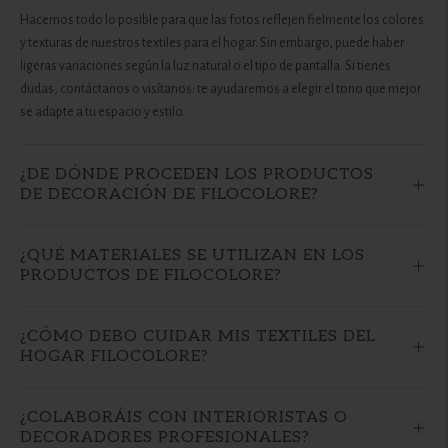
Hacemos todo lo posible para que las fotos reflejen fielmente los colores
y texturas de nuestros textiles para el hogar. Sin embargo, puede haber
ligeras variaciones según la luz natural o el tipo de pantalla. Si tienes
dudas, contáctanos o visítanos: te ayudaremos a elegir el tono que mejor
se adapte a tu espacio y estilo.
¿DE DÓNDE PROCEDEN LOS PRODUCTOS
DE DECORACIÓN DE FILOCOLORE?
¿QUÉ MATERIALES SE UTILIZAN EN LOS
PRODUCTOS DE FILOCOLORE?
¿CÓMO DEBO CUIDAR MIS TEXTILES DEL
HOGAR FILOCOLORE?
¿COLABORÁIS CON INTERIORISTAS O
DECORADORES PROFESIONALES?