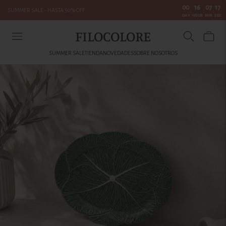
00
16
07
17
SUMMER SALE - HASTA 50% OFF
:
:
:
DAY
HOUR
MIN
SEC
FILOCOLORE
SUMMER SALE
TIENDA
NOVEDADES
SOBRE NOSOTROS