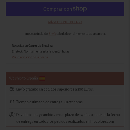
MÁS OPCIONES DE PAGO
Impuesto incluido.
Envío
calculado en el momento de la compra.
Recogida en
Carrer de Brusi 32
En stock, Normalmente está listo en 24 horas
Ver información de la tienda
We ship to España
Envío gratuito en pedidos superiores a 250 Euros.
Tiempo estimado de entrega: 48-72 horas
Devoluciones y cambios en un plazo de 14 días a partir de la fecha
de entrega en todos los pedidos realizados en filocolore.com