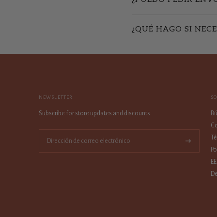
¿QUÉ HAGO SI NECE
NEWSLETTER
S
Subscribe for store updates and discounts.
B
Co
Té
Suscríbase
Po
a
EE
De