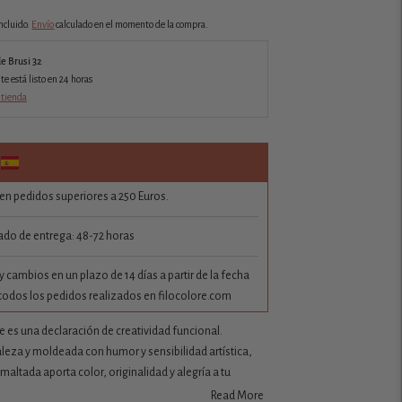
ncluido.
Envío
calculado en el momento de la compra.
de Brusi 32
 está listo en 24 horas
 tienda
 en pedidos superiores a 250 Euros.
do de entrega: 48-72 horas
 cambios en un plazo de 14 días a partir de la fecha
todos los pedidos realizados en filocolore.com
 es una declaración de creatividad funcional.
aleza y moldeada con humor y sensibilidad artística,
maltada aporta color, originalidad y alegría a tu
Read More