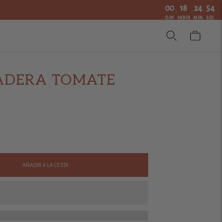
00
18
24
53
:
:
:
DAY
HOUR
MIN
SEC
ADERA TOMATE
AÑADIR A LA CESTA