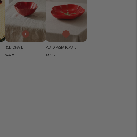
+
+
BOL TOMATE
PLATO PASTA TOMATE
€22,10
€37,40