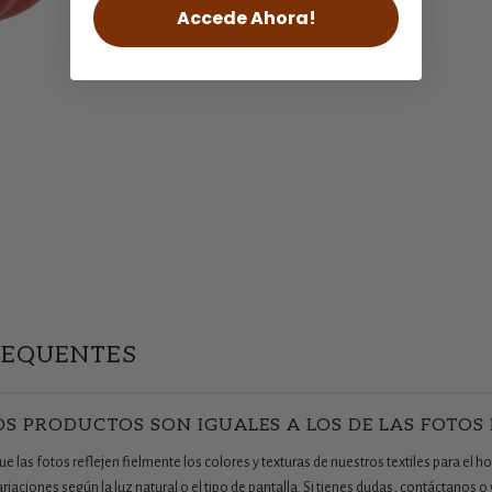
Accede Ahora!
REQUENTES
OS PRODUCTOS SON IGUALES A LOS DE LAS FOTOS
 las fotos reflejen fielmente los colores y texturas de nuestros textiles para el ho
aciones según la luz natural o el tipo de pantalla. Si tienes dudas, contáctanos o v