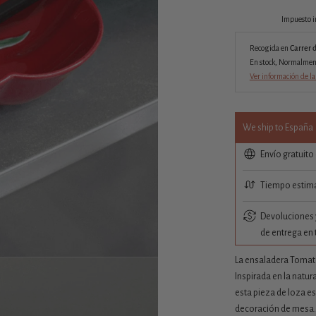
Impuesto i
Recogida en
Carrer 
En stock, Normalmente
Ver información de la
We ship to España
Envío gratuito
Tiempo estima
Devoluciones y
de entrega en 
La ensaladera Tomate
Inspirada en la natur
esta pieza de loza es
decoración de mesa.