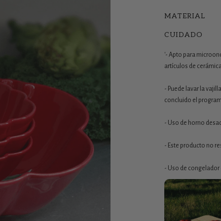
Con su forma orgánic
MATERIAL
servir para ensaladas
CUIDADO
convierte cada comida
utilidad.
'- Apto para microon
Perfecta para quienes
artículos de cerámic
belleza, funcionalida
- Puede lavar la vajil
concluido el program
- Uso de horno desa
- Este producto no r
- Uso de congelador