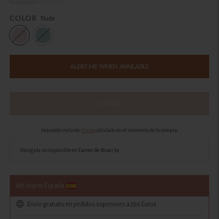
COLOR
Nude
ALERT ME WHEN AVAILABLE
AGOTADO
Impuesto incluido.
Envío
calculado en el momento de la compra.
Recogida no disponible en
Carrer de Brusi 32
We ship to España
Envío gratuito en pedidos superiores a 250 Euros.