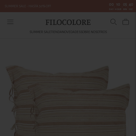
00
10
05
40
SUMMER SALE - HASTA 50% OFF
:
:
:
DAY
HOUR
MIN
SEC
FILOCOLORE
SUMMER SALE
TIENDA
NOVEDADES
SOBRE NOSOTROS