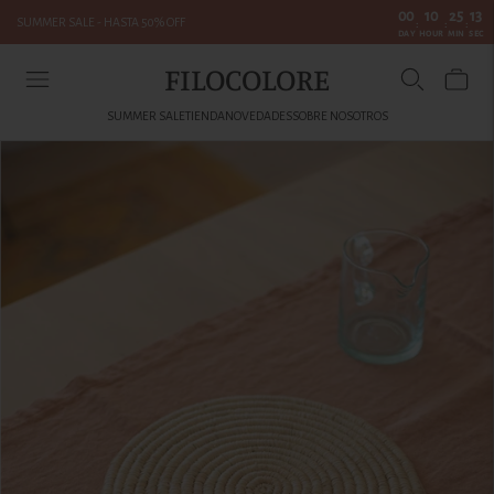
00
10
25
13
SUMMER SALE - HASTA 50% OFF
:
:
:
DAY
HOUR
MIN
SEC
FILOCOLORE
SUMMER SALE
TIENDA
NOVEDADES
SOBRE NOSOTROS