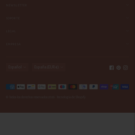
NEWSLETTER
SOPORTE
LEGAL
EMPRESA
idioma
moneda
Español
España (EUR €)
Métodos
de
© Todos los derechos reservados 2026 ·
Tecnología de Shopify
pago
aceptados