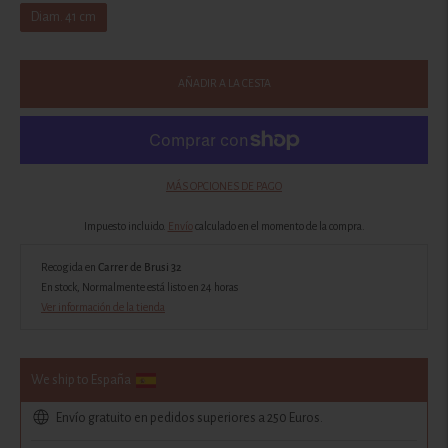
Diam. 41 cm
AÑADIR A LA CESTA
MÁS OPCIONES DE PAGO
Impuesto incluido.
Envío
calculado en el momento de la compra.
Recogida en
Carrer de Brusi 32
En stock, Normalmente está listo en 24 horas
Ver información de la tienda
We ship to España
Envío gratuito en pedidos superiores a 250 Euros.