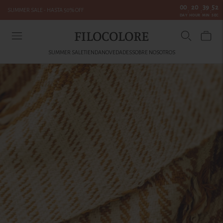
00
20
39
52
SUMMER SALE - HASTA 50% OFF
:
:
:
DAY
HOUR
MIN
SEC
FILOCOLORE
SUMMER SALE
TIENDA
NOVEDADES
SOBRE NOSOTROS