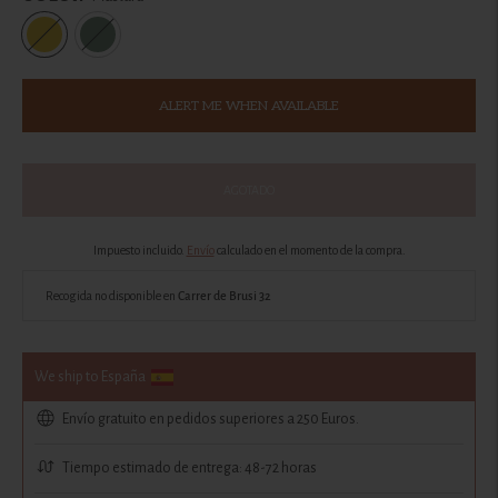
ALERT ME WHEN AVAILABLE
AGOTADO
Impuesto incluido.
Envío
calculado en el momento de la compra.
Recogida no disponible en
Carrer de Brusi 32
We ship to España
Envío gratuito en pedidos superiores a 250 Euros.
Tiempo estimado de entrega: 48-72 horas