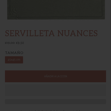
SERVILLETA NUANCES
Precio
€19,00
€9,50
normal
TAMAÑO
45x45 cm
AÑADIR A LA CESTA