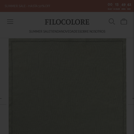
00
13
49
42
SUMMER SALE - HASTA 50% OFF
:
:
:
DAY
HOUR
MIN
SEC
FILOCOLORE
SUMMER SALE
TIENDA
NOVEDADES
SOBRE NOSOTROS