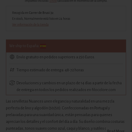
Impuesto incluido.
Envío
calculado en el momento de la compra.
Recogida en
Carrer de Brusi 32
En stock, Normalmente está listo en 24 horas
Ver información de la tienda
We ship to España
Envío gratuito en pedidos superiores a 250 Euros.
Tiempo estimado de entrega: 48-72 horas
Devoluciones y cambios en un plazo de 14 días a partir de la fecha
de entrega en todos los pedidos realizados en filocolore.com
Las servilletas Nuances unen elegancia y naturalidad en una mezcla
perfecta de lino y algodón (50/50). Confeccionadas en Portugal y
prelavadas para una suavidad única, están pensadas para quienes
aprecian los detalles y el confort del día a día. Su diseño combina costuras
punteadas, tonos suaves como azul, caqui y blanco, y sutiles contrastes
Read More